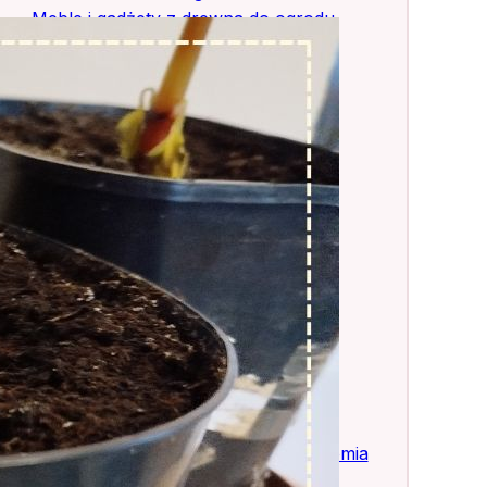
Meble i gadżety z drewna do ogrodu
Mikrobiologia
Mistyka i filozofia w ogrodnictwie
Moje rośliny
Ogród jesienią
Ogród latem
Ogród na przedwiośniu
Ogród o każdej porze
Ogród w prawie
Ogród wiosną
Ogród zimą
Ogrodnicze ABC
Ogrodoterapia
Pielęgnacja roślin
Pielenie i ściółkowanie
Planowanie ogrodu
Praca w ogrodzie – technika i ergonomia
Rodzinne ogrodnictwo