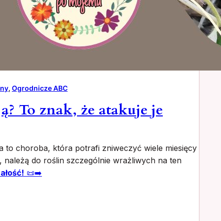
iny
, 
Ogrodnicze ABC
ą? To znak, że atakuje je
 to choroba, która potrafi zniweczyć wiele miesięcy
 należą do roślin szczególnie wrażliwych na ten
ałość!
📜➡️