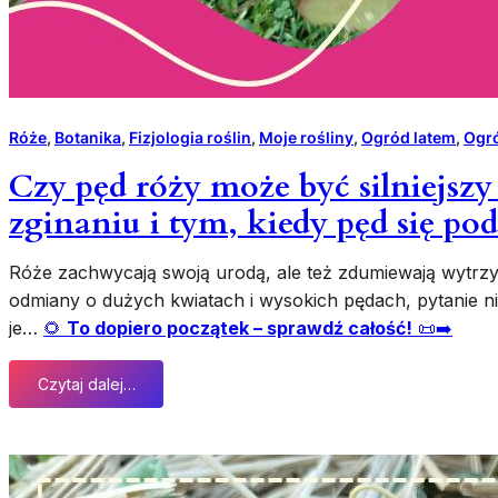
Róże
, 
Botanika
, 
Fizjologia roślin
, 
Moje rośliny
, 
Ogród latem
, 
Ogró
Czy pęd róży może być silniejsz
zginaniu i tym, kiedy pęd się po
Róże zachwycają swoją urodą, ale też zdumiewają wytrzy
odmiany o dużych kwiatach i wysokich pędach, pytanie nie
je…
🌻
To dopiero początek – sprawdź całość!
📜➡️
Czytaj dalej…
:
C
z
y
p