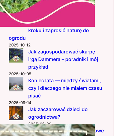
nowoczesnego ogrodu
2025-12-01
Hotel pod Aronią – jak zrobić
domek dla owadów krok po
kroku i zaprosić naturę do
ogrodu
2025-10-12
Jak zagospodarować skarpę
irgą Dammera – poradnik i mój
przykład
2025-10-05
Koniec lata — między światami,
czyli dlaczego nie miałem czasu
pisać
2025-09-14
Jak zaczarować dzieci do
ogrodnictwa?
2025-08-20
Zielona granica lata – sierpniowe