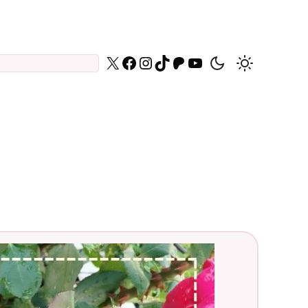
X
Facebook
Instagram
TikTok
Patreon
YouTube
Daniel