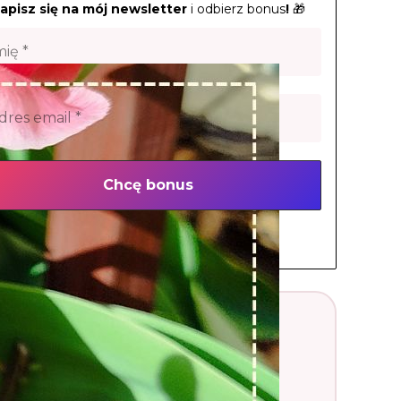
apisz się na mój newsletter
i odbierz bonus
!
🎁
spamujemy! Tu
polityka prywatności
.
Zostań moim ogrodowym
patronem 🪴