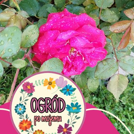
C
p
t
m
b
Faceboo