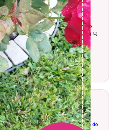
Twój Ogrodnik
ześć, jestem Daniel!
🌱✨ Ogrodnictwo i
rzyroda to moja pasja, dlatego dzielę się o
ym na blogu i w social mediach. 🌿🏡 Tutaj są
oje socjale ⬇️⬇️⬇️ Możesz też przejrzeć
ardziej szczegółowy
Profil Ogrodnika
.
k
Instagram
X
Najnowsze wpisy
25 małych drzew ozdobnych do