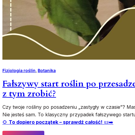
i
m
e
i
d
e
y
r
p
a
ę
j
d
ą
s
?
i
T
ę
o
Fizjologia roślin
, 
Botanika
p
z
o
n
Fałszywy start roślin po przesadz
d
a
z tym zrobić?
d
k
a
,
ż
Czy twoje rośliny po posadzeniu „zastygły w czasie”? Mas
e
Nie jesteś sam. To klasyczny przypadek fałszywego startu
a
🌻
To dopiero początek – sprawdź całość!
📜➡️
t
a