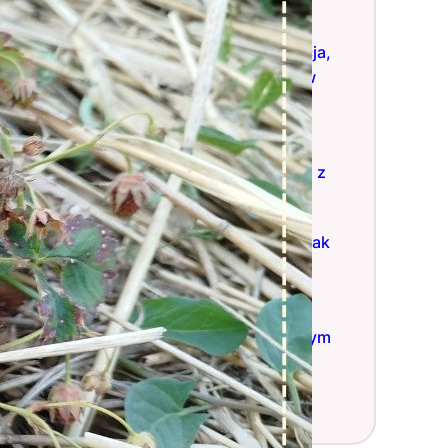
zmiany w ogrodzie
2025-08-17
Matki Boskiej Zielnej – tradycja,
symbolika i zapach ogrodu w
sierpniu
2025-08-15
Z ogrodu na ekran – jak
zakładam kanał YouTube i co z
tego może wyrosnąć?
2025-08-03
Ile wody spada na działkę? I jak
to wykorzystać w ogrodzie?
2025-07-21
Co ogrodnika czeka latem?
Przewodnik po sezonie pełnym
słońca, pracy i decyzji
2025-07-08