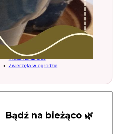
Róże
Rozsady
Stolarka ogrodowa
Tablica ogłoszeń
Trawy ozdobne
Truskawki
Uprawa warzyw
Woda na działce
Zwierzęta w ogrodzie
Bądź na bieżąco 🌿