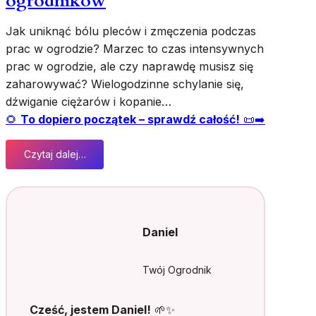
ogrodników
e
j
Jak uniknąć bólu pleców i zmęczenia podczas
g
prac w ogrodzie? Marzec to czas intensywnych
l
e
prac w ogrodzie, ale czy naprawdę musisz się
b
zaharowywać? Wielogodzinne schylanie się,
i
dźwiganie ciężarów i kopanie…
e
🌻
To dopiero początek – sprawdź całość!
📜➡️
?
M
Czytaj dalej…
o
:
j
J
e
a
d
k
o
p
Daniel
ś
r
w
a
i
c
Twój Ogrodnik
a
o
d
w
Cześć, jestem Daniel!
🌱✨
c
a