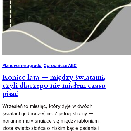
Planowanie ogrodu
, 
Ogrodnicze ABC
Koniec lata — między światami,
czyli dlaczego nie miałem czasu
pisać
Wrzesień to miesiąc, który żyje w dwóch
światach jednocześnie. Z jednej strony —
poranne mgły snujące się między jabłoniami,
złote światło słońca o niskim kącie padania i