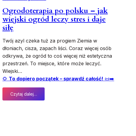
–
i
Ogrodoterapia po polsku – jak
j
wiejski ogród leczy stres i daje
a
siłę
k
t
Twój azyl czeka tuż za progiem Ziemia w
y
dłoniach, cisza, zapach liści. Coraz więcej osób
m
o
odkrywa, że ogród to coś więcej niż estetyczna
ż
przestrzeń. To miejsce, które może leczyć.
e
Wiejski…
s
🌻
To dopiero początek – sprawdź całość!
📜➡️
z
z
Czytaj dalej…
a
:
c
O
z
g
ą
r
ć
o
j
d
u