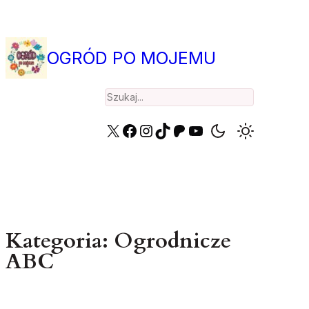
Przejdź
do
treści
OGRÓD PO MOJEMU
Search
X
Facebook
Instagram
TikTok
Patreon
YouTube
Kategoria:
Ogrodnicze
ABC