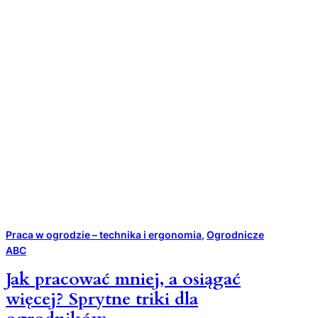
o
d
e
m
n
a
s
t
o
k
u
i
g
l
i
Praca w ogrodzie – technika i ergonomia
, 
Ogrodnicze
n
ABC
i
a
Jak pracować mniej, a osiągać
s
więcej? Sprytne triki dla
t