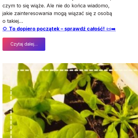
a
czym to się wiąże. Ale nie do końca wiadomo,
l
jakie zainteresowania mogą wiązać się z osobą
e
o takiej…
n
🌻
To dopiero początek – sprawdź całość!
📜➡️
i
e
Czytaj dalej…
d
:
z
J
i
a
a
k
ł
o
a
g
j
r
ą
o
d
o
t
e
r
a