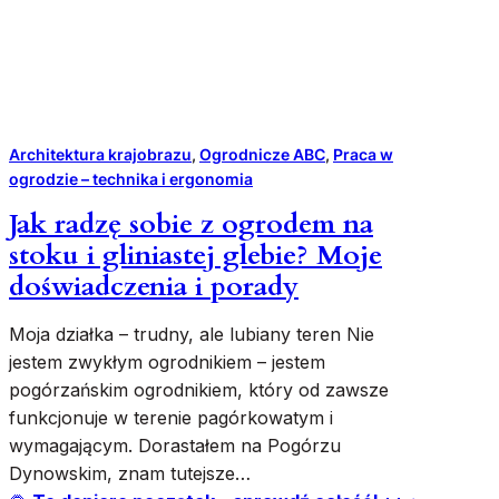
i
e
j
s
k
i
Architektura krajobrazu
, 
Ogrodnicze ABC
, 
Praca w
o
ogrodzie – technika i ergonomia
g
r
Jak radzę sobie z ogrodem na
ó
stoku i gliniastej glebie? Moje
d
doświadczenia i porady
l
e
Moja działka – trudny, ale lubiany teren Nie
c
jestem zwykłym ogrodnikiem – jestem
z
y
pogórzańskim ogrodnikiem, który od zawsze
s
funkcjonuje w terenie pagórkowatym i
t
wymagającym. Dorastałem na Pogórzu
r
Dynowskim, znam tutejsze…
e