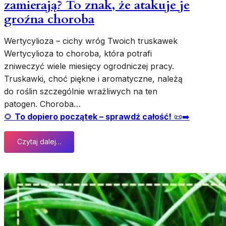
zamierają? To znak, że atakuje je
e
groźna choroba
g
o
Wertycylioza – cichy wróg Twoich truskawek
n
Wertycylioza to choroba, która potrafi
i
e
zniweczyć wiele miesięcy ogrodniczej pracy.
m
Truskawki, choć piękne i aromatyczne, należą
i
do roślin szczególnie wrażliwych na ten
a
patogen. Choroba…
ł
🌻
To dopiero początek – sprawdź całość!
📜➡️
e
m
Czytaj dalej…
c
:
z
T
a
r
s
u
u
s
p
k
i
a
s
w