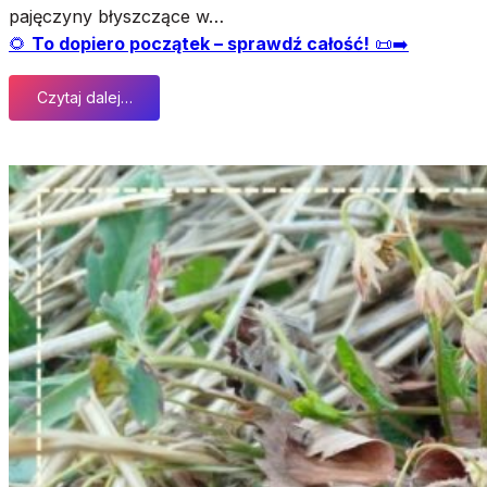
pajęczyny błyszczące w…
🌻
To dopiero początek – sprawdź całość!
📜➡️
Czytaj dalej…
:
K
o
n
i
e
c
l
a
t
a
—
m
i
ę
d