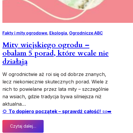
j
ą
?
T
o
Fakty i mity ogrodowe
, 
Ekologia
, 
Ogrodnicze ABC
z
n
Mity wiejskiego ogrodu –
a
obalam 5 porad, które wcale nie
k
działają
,
ż
W ogrodnictwie aż roi się od dobrze znanych,
e
lecz niekoniecznie skutecznych porad. Wiele z
a
t
nich to powielane przez lata mity – szczególnie
a
na wsiach, gdzie tradycja bywa silniejsza niż
k
aktualna…
u
🌻
To dopiero początek – sprawdź całość!
📜➡️
j
e
Czytaj dalej…
j
: