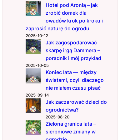
j
Hotel pod Aronią – jak
?
zrobić domek dla
S
owadów krok po kroku i
p
zaprosić naturę do ogrodu
r
2025-10-12
y
Jak zagospodarować
t
skarpę irgą Dammera –
n
poradnik i mój przykład
e
2025-10-05
t
Koniec lata — między
r
światami, czyli dlaczego
i
k
nie miałem czasu pisać
i
2025-09-14
d
Jak zaczarować dzieci do
l
ogrodnictwa?
a
2025-08-20
o
Zielona granica lata –
g
sierpniowe zmiany w
r
ogrodzie