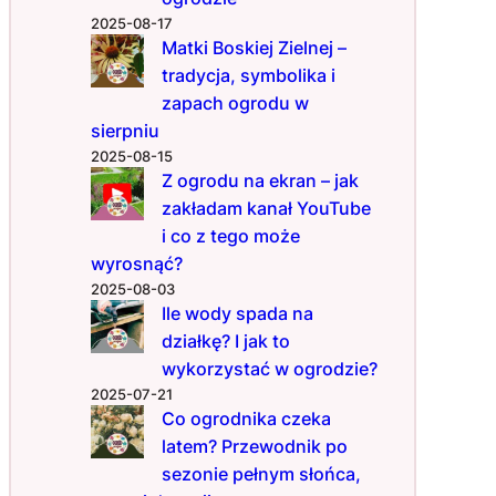
o
2025-08-17
d
Matki Boskiej Zielnej –
n
tradycja, symbolika i
i
zapach ogrodu w
k
ó
sierpniu
w
2025-08-15
Z ogrodu na ekran – jak
zakładam kanał YouTube
i co z tego może
wyrosnąć?
2025-08-03
Ile wody spada na
działkę? I jak to
wykorzystać w ogrodzie?
2025-07-21
Co ogrodnika czeka
latem? Przewodnik po
sezonie pełnym słońca,