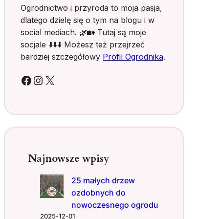
Ogrodnictwo i przyroda to moja pasja,
z
ć
e
dlatego dzielę się o tym na blogu i w
m
n
social mediach. 🌿🏡 Tutaj są moje
n
i
i
socjale ⬇️⬇️⬇️ Możesz też przejrzeć
a
e
bardziej szczegółowy
Profil Ogrodnika
.
i
j
p
,
Facebook
Instagram
X
o
a
r
o
a
s
d
i
y
ą
g
a
Najnowsze wpisy
ć
w
25 małych drzew
i
ozdobnych do
ę
c
nowoczesnego ogrodu
e
2025-12-01