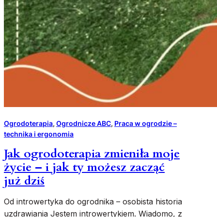
–
o
b
a
l
a
m
5
p
o
r
a
Ogrodoterapia
, 
Ogrodnicze ABC
, 
Praca w ogrodzie –
d
technika i ergonomia
,
k
Jak ogrodoterapia zmieniła moje
t
życie – i jak ty możesz zacząć
ó
już dziś
r
e
Od introwertyka do ogrodnika – osobista historia
w
uzdrawiania Jestem introwertykiem. Wiadomo, z
c