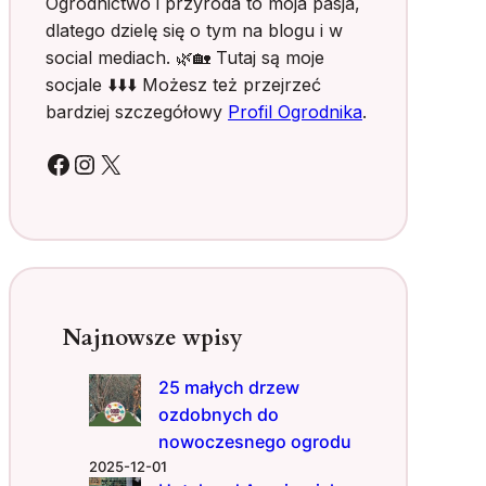
Ogrodnictwo i przyroda to moja pasja,
d
h
dlatego dzielę się o tym na blogu i w
o
p
social mediach. 🌿🏡 Tutaj są moje
m
r
a
socjale ⬇️⬇️⬇️ Możesz też przejrzeć
c
bardziej szczegółowy
Profil Ogrodnika
.
w
o
Facebook
Instagram
X
g
r
o
d
z
i
e
Najnowsze wpisy
o
z
25 małych drzew
d
ozdobnych do
o
b
nowoczesnego ogrodu
n
2025-12-01