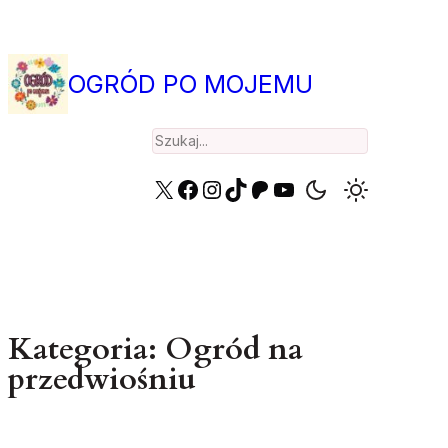
Przejdź
do
treści
OGRÓD PO MOJEMU
Search
X
Facebook
Instagram
TikTok
Patreon
YouTube
Kategoria:
Ogród na
przedwiośniu