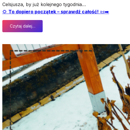
Celsjusza, by już kolejnego tygodnia…
🌻
To dopiero początek – sprawdź całość!
📜➡️
Czytaj dalej…
:
M
a
r
c
o
w
e
k
a
p
r
y
s
y
p