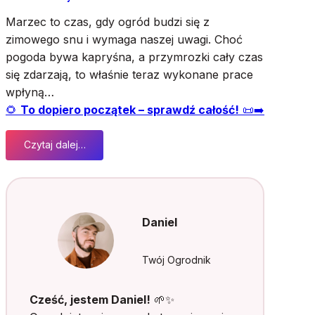
t
Marzec to czas, gdy ogród budzi się z
ó
zimowego snu i wymaga naszej uwagi. Choć
r
pogoda bywa kapryśna, a przymrozki cały czas
e
się zdarzają, to właśnie teraz wykonane prace
m
o
wpłyną…
g
🌻
To dopiero początek – sprawdź całość!
📜➡️
ą
r
Czytaj dalej…
ó
:
w
5
n
k
a
l
ć
u
Daniel
s
c
i
z
ę
o
Twój Ogrodnik
b
w
ł
y
Cześć, jestem Daniel!
🌱✨
ę
c