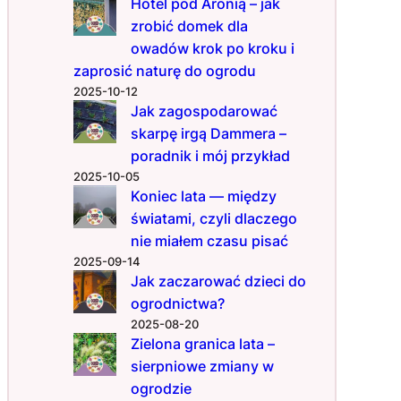
y
Hotel pod Aronią – jak
m
zrobić domek dla
w
owadów krok po kroku i
m
zaprosić naturę do ogrodu
a
2025-10-12
r
Jak zagospodarować
c
skarpę irgą Dammera –
u
poradnik i mój przykład
2025-10-05
Koniec lata — między
światami, czyli dlaczego
nie miałem czasu pisać
2025-09-14
Jak zaczarować dzieci do
ogrodnictwa?
2025-08-20
Zielona granica lata –
sierpniowe zmiany w
ogrodzie