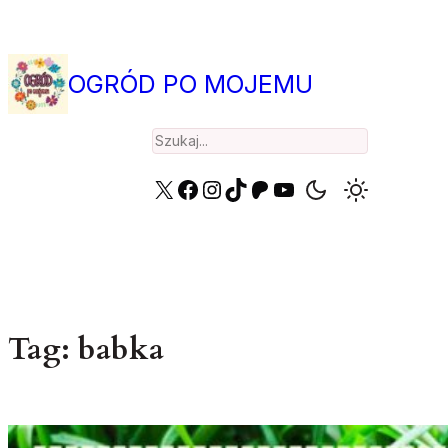
Przejdź
do
treści
OGRÓD PO MOJEMU
Search
X
Facebook
Instagram
TikTok
Patreon
YouTube
Tag:
babka