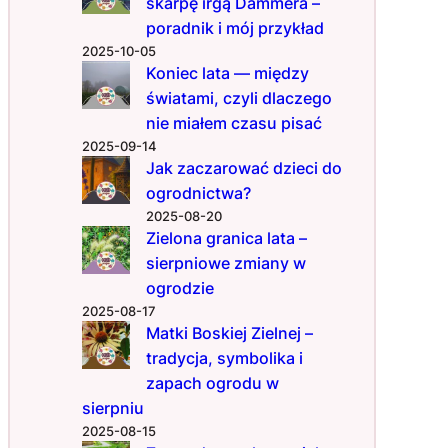
skarpę irgą Dammera –
r
poradnik i mój przykład
e
2025-10-05
w
Koniec lata — między
c
światami, czyli dlaczego
a
l
nie miałem czasu pisać
e
2025-09-14
n
Jak zaczarować dzieci do
i
ogrodnictwa?
e
2025-08-20
d
Zielona granica lata –
z
sierpniowe zmiany w
i
ogrodzie
a
2025-08-17
ł
Matki Boskiej Zielnej –
a
tradycja, symbolika i
j
zapach ogrodu w
ą
sierpniu
2025-08-15