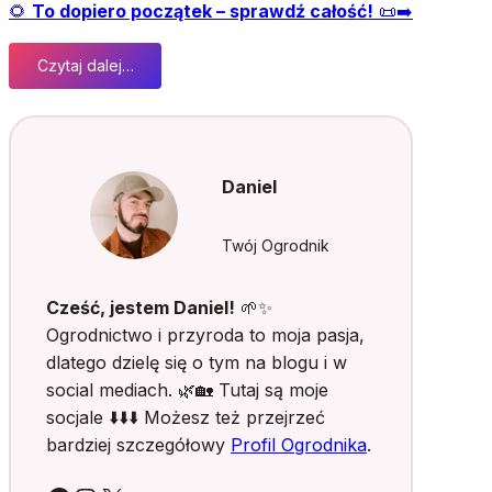
🌻
To dopiero początek – sprawdź całość!
📜➡️
Czytaj dalej…
:
M
i
t
y
Daniel
w
i
e
Twój Ogrodnik
j
s
Cześć, jestem Daniel!
🌱✨
k
Ogrodnictwo i przyroda to moja pasja,
i
dlatego dzielę się o tym na blogu i w
e
social mediach. 🌿🏡 Tutaj są moje
g
o
socjale ⬇️⬇️⬇️ Możesz też przejrzeć
o
bardziej szczegółowy
Profil Ogrodnika
.
g
r