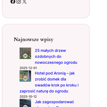
Facebook
Instagram
X
o
d
u
–
o
b
a
Najnowsze wpisy
l
a
25 małych drzew
m
ozdobnych do
5
p
nowoczesnego ogrodu
o
2025-12-01
r
Hotel pod Aronią – jak
a
zrobić domek dla
d
owadów krok po kroku i
,
zaprosić naturę do ogrodu
k
2025-10-12
t
Jak zagospodarować
ó