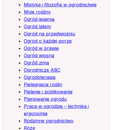
Mistyka i filozofia w ogrodnictwie
Moje rośliny
Ogród jesienią
Ogród latem
Ogród na przedwiośniu
Ogród o każdej porze
Ogród w prawie
Ogród wiosną
Ogród zimą
Ogrodnicze ABC
Ogrodoterapia
Pielęgnacja roślin
Pielenie i ściółkowanie
Planowanie ogrodu
Praca w ogrodzie – technika i
ergonomia
Rodzinne ogrodnictwo
Róże