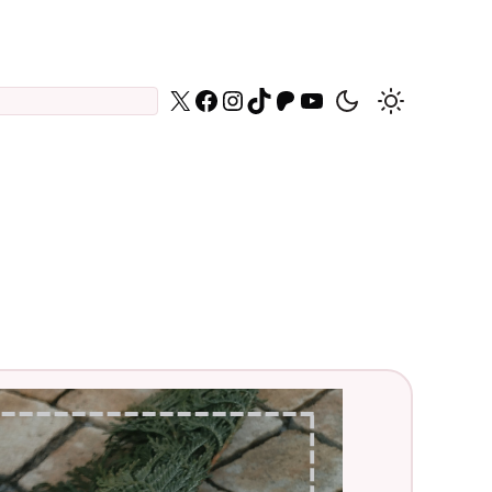
X
Facebook
Instagram
TikTok
Patreon
YouTube
Daniel