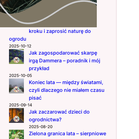
nowoczesnego ogrodu
2025-12-01
Hotel pod Aronią – jak zrobić
domek dla owadów krok po
kroku i zaprosić naturę do
ogrodu
2025-10-12
Jak zagospodarować skarpę
irgą Dammera – poradnik i mój
przykład
2025-10-05
Koniec lata — między światami,
czyli dlaczego nie miałem czasu
pisać
2025-09-14
Jak zaczarować dzieci do
ogrodnictwa?
2025-08-20
Zielona granica lata – sierpniowe