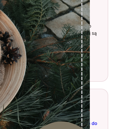
Twój Ogrodnik
ześć, jestem Daniel!
🌱✨ Ogrodnictwo i
rzyroda to moja pasja, dlatego dzielę się o
ym na blogu i w social mediach. 🌿🏡 Tutaj są
oje socjale ⬇️⬇️⬇️ Możesz też przejrzeć
ardziej szczegółowy
Profil Ogrodnika
.
k
Instagram
X
Najnowsze wpisy
25 małych drzew ozdobnych do