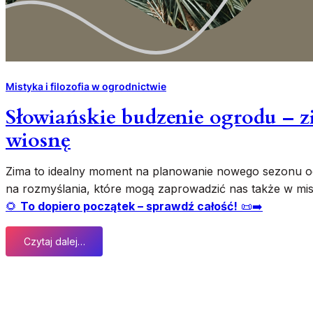
Mistyka i filozofia w ogrodnictwie
Słowiańskie budzenie ogrodu – z
wiosnę
Zima to idealny moment na planowanie nowego sezonu ogr
na rozmyślania, które mogą zaprowadzić nas także w mis
🌻
To dopiero początek – sprawdź całość!
📜➡️
Czytaj dalej…
:
S
ł
o
w