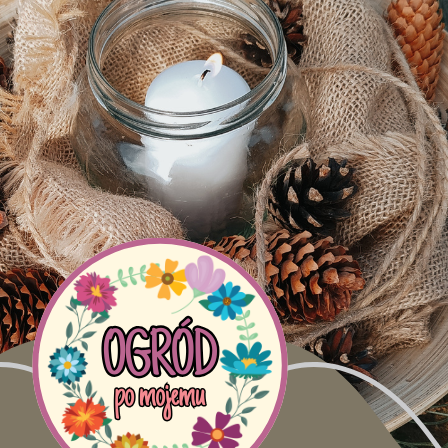
C
p
t
m
b
Faceboo