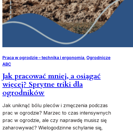
Praca w ogrodzie – technika i ergonomia
, 
Ogrodnicze
ABC
Jak pracować mniej, a osiągać
więcej? Sprytne triki dla
ogrodników
Jak uniknąć bólu pleców i zmęczenia podczas
prac w ogrodzie? Marzec to czas intensywnych
prac w ogrodzie, ale czy naprawdę musisz się
zaharowywać? Wielogodzinne schylanie się,