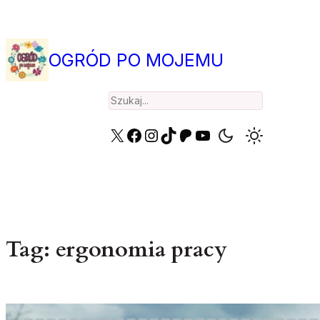
Przejdź
do
treści
OGRÓD PO MOJEMU
Search
X
Facebook
Instagram
TikTok
Patreon
YouTube
Tag:
ergonomia pracy