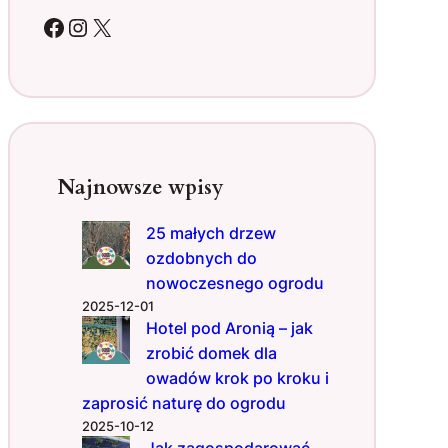
,
Facebook
Instagram
X
a
o
s
i
ą
g
a
Najnowsze wpisy
ć
w
25 małych drzew
i
ozdobnych do
ę
c
nowoczesnego ogrodu
e
2025-12-01
j
Hotel pod Aronią – jak
?
zrobić domek dla
S
owadów krok po kroku i
p
zaprosić naturę do ogrodu
r
2025-10-12
y
Jak zagospodarować