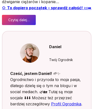
dźwiganie ciężarów i kopanie…
🌻
To dopiero początek – sprawdź całość!
📜➡️
Czytaj dalej…
:
J
a
k
p
Daniel
r
a
c
Twój Ogrodnik
o
w
Cześć, jestem Daniel!
🌱✨
a
Ogrodnictwo i przyroda to moja pasja,
ć
dlatego dzielę się o tym na blogu i w
m
social mediach. 🌿🏡 Tutaj są moje
n
i
socjale ⬇️⬇️⬇️ Możesz też przejrzeć
e
bardziej szczegółowy
Profil Ogrodnika
.
j