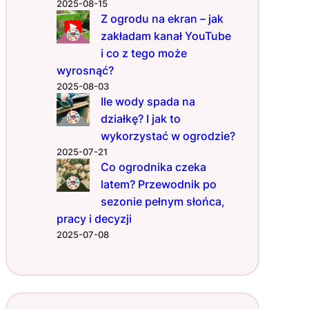
w
2025-08-15
Z ogrodu na ekran – jak
zakładam kanał YouTube
i co z tego może
wyrosnąć?
2025-08-03
Ile wody spada na
działkę? I jak to
wykorzystać w ogrodzie?
2025-07-21
Co ogrodnika czeka
latem? Przewodnik po
sezonie pełnym słońca,
pracy i decyzji
2025-07-08