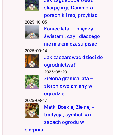
t
skarpę irgą Dammera –
n
poradnik i mój przykład
e
2025-10-05
t
Koniec lata — między
r
światami, czyli dlaczego
i
k
nie miałem czasu pisać
i
2025-09-14
d
Jak zaczarować dzieci do
l
ogrodnictwa?
a
2025-08-20
o
Zielona granica lata –
g
sierpniowe zmiany w
r
ogrodzie
o
2025-08-17
d
Matki Boskiej Zielnej –
n
tradycja, symbolika i
i
zapach ogrodu w
k
ó
sierpniu