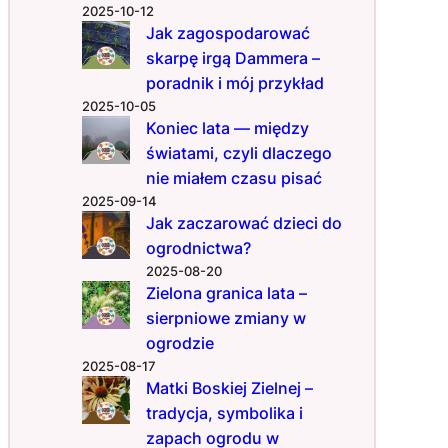
2025-10-12
a
Jak zagospodarować
w
skarpę irgą Dammera –
y
poradnik i mój przykład
l
2025-10-05
e
Koniec lata — między
ż
światami, czyli dlaczego
ą
c
nie miałem czasu pisać
y
2025-09-14
m
Jak zaczarować dzieci do
w
ogrodnictwa?
z
2025-08-20
i
Zielona granica lata –
e
sierpniowe zmiany w
m
ogrodzie
i
2025-08-17
Matki Boskiej Zielnej –
tradycja, symbolika i
zapach ogrodu w