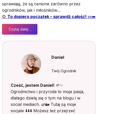
sprawiają, że są cenione zarówno przez
ogrodników, jak i miłośników…
🌻
To dopiero początek – sprawdź całość!
📜➡️
Czytaj dalej…
:
T
u
l
i
Daniel
p
a
n
Twój Ogrodnik
y
o
Cześć, jestem Daniel!
🌱✨
d
Ogrodnictwo i przyroda to moja pasja,
p
dlatego dzielę się o tym na blogu i w
o
social mediach. 🌿🏡 Tutaj są moje
d
s
socjale ⬇️⬇️⬇️ Możesz też przejrzeć