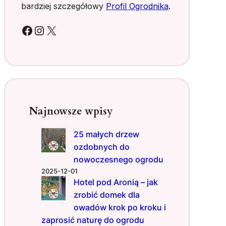
t
bardziej szczegółowy
Profil Ogrodnika
.
a
w
Facebook
Instagram
X
,
c
z
y
l
i
o
Najnowsze wpisy
s
u
25 małych drzew
k
ozdobnych do
c
e
nowoczesnego ogrodu
s
2025-12-01
i
Hotel pod Aronią – jak
e
zrobić domek dla
u
owadów krok po kroku i
p
zaprosić naturę do ogrodu
r