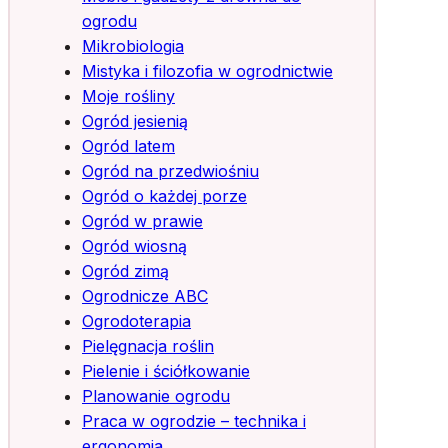
ogrodu
Mikrobiologia
Mistyka i filozofia w ogrodnictwie
Moje rośliny
Ogród jesienią
Ogród latem
Ogród na przedwiośniu
Ogród o każdej porze
Ogród w prawie
Ogród wiosną
Ogród zimą
Ogrodnicze ABC
Ogrodoterapia
Pielęgnacja roślin
Pielenie i ściółkowanie
Planowanie ogrodu
Praca w ogrodzie – technika i
ergonomia