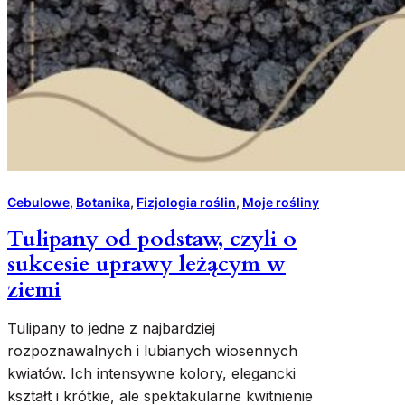
Cebulowe
, 
Botanika
, 
Fizjologia roślin
, 
Moje rośliny
Tulipany od podstaw, czyli o
sukcesie uprawy leżącym w
ziemi
Tulipany to jedne z najbardziej
rozpoznawalnych i lubianych wiosennych
kwiatów. Ich intensywne kolory, elegancki
kształt i krótkie, ale spektakularne kwitnienie