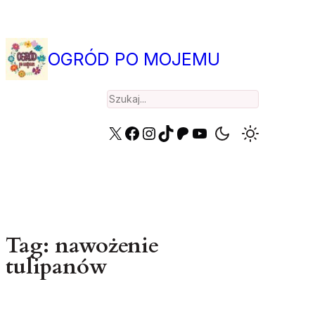
Przejdź
do
treści
OGRÓD PO MOJEMU
Search
X
Facebook
Instagram
TikTok
Patreon
YouTube
Tag:
nawożenie
tulipanów