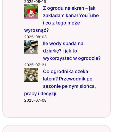
r
2025-08-15
ę
Z ogrodu na ekran – jak
zakładam kanał YouTube
i co z tego może
wyrosnąć?
2025-08-03
Ile wody spada na
działkę? I jak to
wykorzystać w ogrodzie?
2025-07-21
Co ogrodnika czeka
latem? Przewodnik po
sezonie pełnym słońca,
pracy i decyzji
2025-07-08