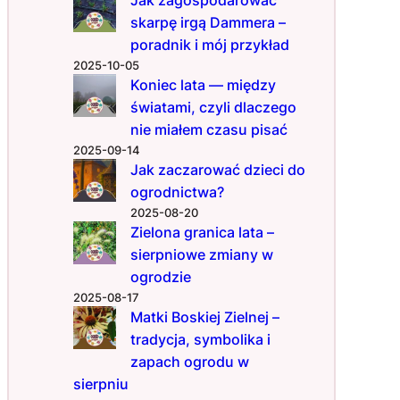
y
skarpę irgą Dammera –
,
poradnik i mój przykład
k
2025-10-05
t
Koniec lata — między
ó
światami, czyli dlaczego
r
e
nie miałem czasu pisać
t
2025-09-14
w
Jak zaczarować dzieci do
o
ogrodnictwa?
r
2025-08-20
z
Zielona granica lata –
ą
sierpniowe zmiany w
a
ogrodzie
t
2025-08-17
m
Matki Boskiej Zielnej –
o
tradycja, symbolika i
s
zapach ogrodu w
f
e
sierpniu