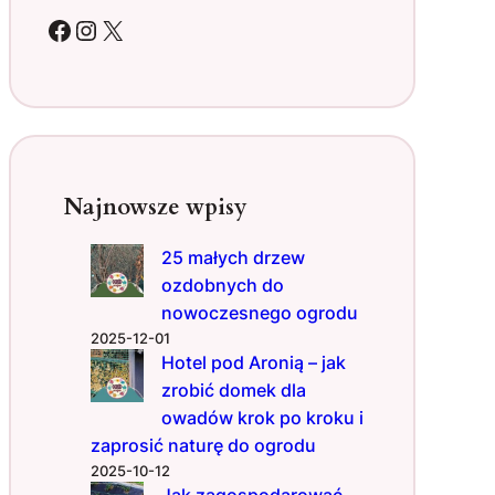
l
Facebook
Instagram
X
e
t
u
w
o
g
r
Najnowsze wpisy
o
d
25 małych drzew
z
ozdobnych do
i
e
nowoczesnego ogrodu
:
2025-12-01
r
Hotel pod Aronią – jak
o
zrobić domek dla
ś
owadów krok po kroku i
l
zaprosić naturę do ogrodu
i
2025-10-12
n
Jak zagospodarować