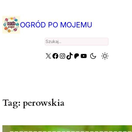
Przejdź
do
treści
OGRÓD PO MOJEMU
Search
X
Facebook
Instagram
TikTok
Patreon
YouTube
Tag:
perowskia