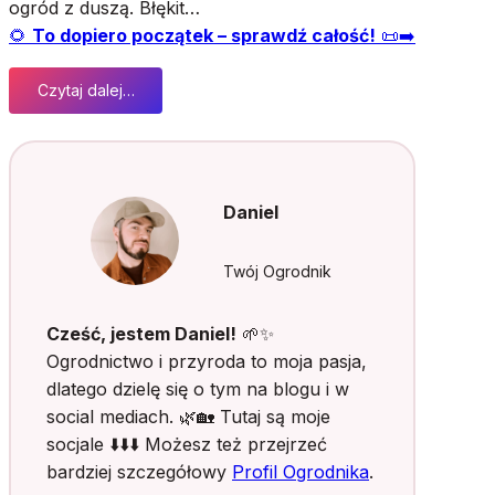
ogród z duszą. Błękit…
🌻
To dopiero początek – sprawdź całość!
📜➡️
Czytaj dalej…
:
M
a
g
i
Daniel
a
b
ł
Twój Ogrodnik
ę
k
Cześć, jestem Daniel!
🌱✨
i
Ogrodnictwo i przyroda to moja pasja,
t
dlatego dzielę się o tym na blogu i w
u
social mediach. 🌿🏡 Tutaj są moje
i
f
socjale ⬇️⬇️⬇️ Możesz też przejrzeć
i
bardziej szczegółowy
Profil Ogrodnika
.
o