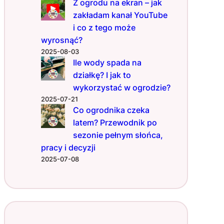
?
Z ogrodu na ekran – jak
zakładam kanał YouTube
i co z tego może
wyrosnąć?
2025-08-03
Ile wody spada na
działkę? I jak to
wykorzystać w ogrodzie?
2025-07-21
Co ogrodnika czeka
latem? Przewodnik po
sezonie pełnym słońca,
pracy i decyzji
2025-07-08