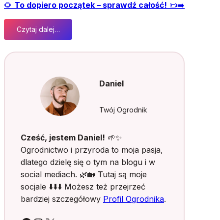
🌻
To dopiero początek – sprawdź całość!
📜➡️
Czytaj dalej…
:
K
u
r
z
Daniel
,
p
y
Twój Ogrodnik
ł
i
Cześć, jestem Daniel!
🌱✨
m
Ogrodnictwo i przyroda to moja pasja,
i
dlatego dzielę się o tym na blogu i w
k
social mediach. 🌿🏡 Tutaj są moje
r
o
socjale ⬇️⬇️⬇️ Możesz też przejrzeć
s
bardziej szczegółowy
Profil Ogrodnika
.
k
o