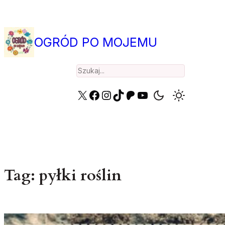
Przejdź
do
treści
OGRÓD PO MOJEMU
Search
X
Facebook
Instagram
TikTok
Patreon
YouTube
Tag:
pyłki roślin