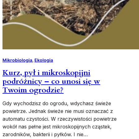
Mikrobiologia
, 
Ekologia
Kurz, pył i mikroskopijni
podróżnicy – co unosi się w
Twoim ogrodzie?
Gdy wychodzisz do ogrodu, wdychasz świeże
powietrze. Jednak świeże nie musi oznaczać z
automatu czystości. W rzeczywistości powietrze
wokół nas pełne jest mikroskopijnych cząstek,
zarodników, bakterii i pyłków. I nie…