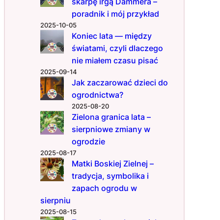
skarpę irgą Dammera –
o
poradnik i mój przykład
s
2025-10-05
i
Koniec lata — między
s
światami, czyli dlaczego
i
ę
nie miałem czasu pisać
w
2025-09-14
T
Jak zaczarować dzieci do
w
ogrodnictwa?
o
2025-08-20
i
Zielona granica lata –
m
sierpniowe zmiany w
o
ogrodzie
g
2025-08-17
r
Matki Boskiej Zielnej –
o
tradycja, symbolika i
d
zapach ogrodu w
z
i
sierpniu
e
2025-08-15