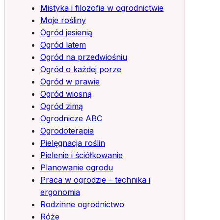
Mistyka i filozofia w ogrodnictwie
Moje rośliny
Ogród jesienią
Ogród latem
Ogród na przedwiośniu
Ogród o każdej porze
Ogród w prawie
Ogród wiosną
Ogród zimą
Ogrodnicze ABC
Ogrodoterapia
Pielęgnacja roślin
Pielenie i ściółkowanie
Planowanie ogrodu
Praca w ogrodzie – technika i
ergonomia
Rodzinne ogrodnictwo
Róże