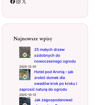
Facebook
Instagram
X
p
i
j
n
i
p
o
Najnowsze wpisy
d
r
25 małych drzew
ó
ozdobnych do
ż
n
nowoczesnego ogrodu
i
2025-12-01
c
Hotel pod Aronią – jak
y
zrobić domek dla
–
owadów krok po kroku i
c
zaprosić naturę do ogrodu
o
2025-10-12
u
Jak zagospodarować
n