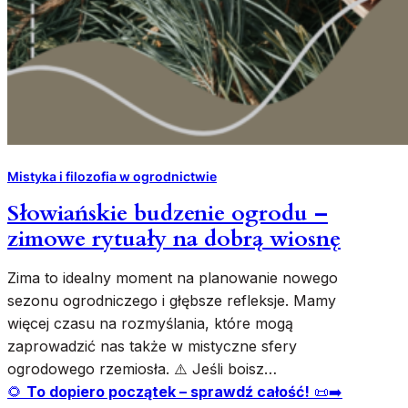
Mistyka i filozofia w ogrodnictwie
Słowiańskie budzenie ogrodu –
zimowe rytuały na dobrą wiosnę
Zima to idealny moment na planowanie nowego
sezonu ogrodniczego i głębsze refleksje. Mamy
więcej czasu na rozmyślania, które mogą
zaprowadzić nas także w mistyczne sfery
ogrodowego rzemiosła. ⚠️ Jeśli boisz…
🌻
To dopiero początek – sprawdź całość!
📜➡️