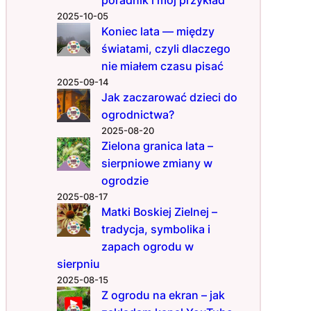
y
2025-10-05
n
Koniec lata — między
a
światami, czyli dlaczego
d
o
nie miałem czasu pisać
b
2025-09-14
r
Jak zaczarować dzieci do
ą
ogrodnictwa?
w
2025-08-20
i
Zielona granica lata –
o
sierpniowe zmiany w
s
ogrodzie
n
2025-08-17
ę
Matki Boskiej Zielnej –
tradycja, symbolika i
zapach ogrodu w
sierpniu
2025-08-15
Z ogrodu na ekran – jak