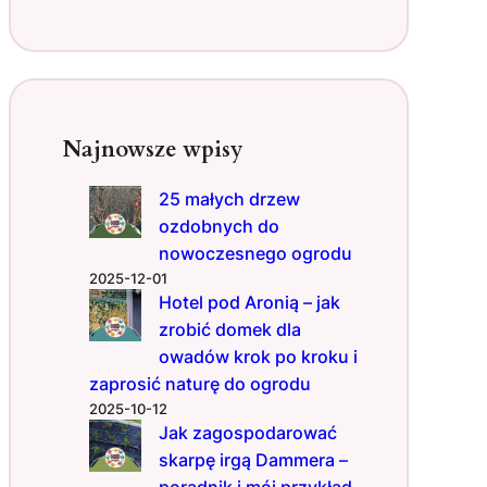
e
o
g
r
o
d
Najnowsze wpisy
u
–
25 małych drzew
z
ozdobnych do
i
m
nowoczesnego ogrodu
o
2025-12-01
w
Hotel pod Aronią – jak
e
zrobić domek dla
r
owadów krok po kroku i
y
zaprosić naturę do ogrodu
t
2025-10-12
u
Jak zagospodarować
a
skarpę irgą Dammera –
ł
poradnik i mój przykład