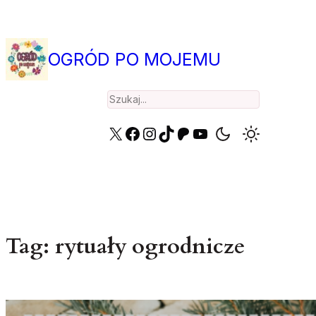
Przejdź
do
treści
OGRÓD PO MOJEMU
Search
X
Facebook
Instagram
TikTok
Patreon
YouTube
Tag:
rytuały ogrodnicze