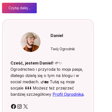
Czytaj dalej…
:
S
ł
o
w
Daniel
i
a
ń
Twój Ogrodnik
s
k
Cześć, jestem Daniel!
🌱✨
i
Ogrodnictwo i przyroda to moja pasja,
e
dlatego dzielę się o tym na blogu i w
b
social mediach. 🌿🏡 Tutaj są moje
u
d
socjale ⬇️⬇️⬇️ Możesz też przejrzeć
z
bardziej szczegółowy
Profil Ogrodnika
.
e
n
Facebook
Instagram
X
i