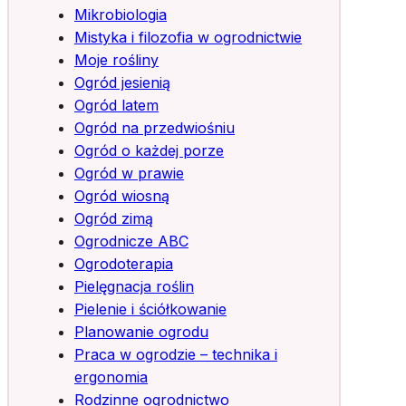
Mikrobiologia
Mistyka i filozofia w ogrodnictwie
Moje rośliny
Ogród jesienią
Ogród latem
Ogród na przedwiośniu
Ogród o każdej porze
Ogród w prawie
Ogród wiosną
Ogród zimą
Ogrodnicze ABC
Ogrodoterapia
Pielęgnacja roślin
Pielenie i ściółkowanie
Planowanie ogrodu
Praca w ogrodzie – technika i
ergonomia
Rodzinne ogrodnictwo