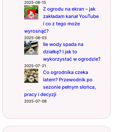
i
2025-08-15
c
Z ogrodu na ekran – jak
z
zakładam kanał YouTube
a
i co z tego może
s
wyrosnąć?
a
2025-08-03
m
Ile wody spada na
i
działkę? I jak to
?
wykorzystać w ogrodzie?
2025-07-21
Co ogrodnika czeka
latem? Przewodnik po
sezonie pełnym słońca,
pracy i decyzji
2025-07-08