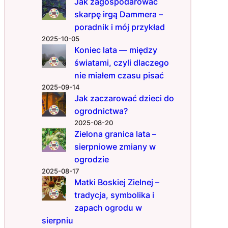
Jak zagospodarować
a
skarpę irgą Dammera –
d
poradnik i mój przykład
a
2025-10-05
j
Koniec lata — między
ą
światami, czyli dlaczego
s
i
nie miałem czasu pisać
ę
2025-09-14
p
Jak zaczarować dzieci do
r
ogrodnictwa?
z
2025-08-20
e
Zielona granica lata –
d
sierpniowe zmiany w
t
ogrodzie
r
2025-08-17
u
Matki Boskiej Zielnej –
d
tradycja, symbolika i
n
zapach ogrodu w
y
m
sierpniu