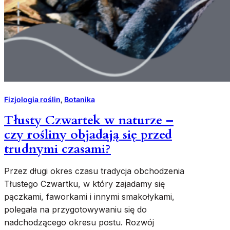
Fizjologia roślin
, 
Botanika
Tłusty Czwartek w naturze –
czy rośliny objadają się przed
trudnymi czasami?
Przez długi okres czasu tradycja obchodzenia
Tłustego Czwartku, w który zajadamy się
pączkami, faworkami i innymi smakołykami,
polegała na przygotowywaniu się do
nadchodzącego okresu postu. Rozwój