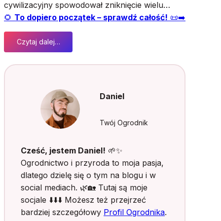
cywilizacyjny spowodował zniknięcie wielu…
🌻
To dopiero początek – sprawdź całość!
📜➡️
Czytaj dalej…
:
T
ł
u
s
Daniel
t
y
C
Twój Ogrodnik
z
w
Cześć, jestem Daniel!
🌱✨
a
Ogrodnictwo i przyroda to moja pasja,
r
dlatego dzielę się o tym na blogu i w
t
social mediach. 🌿🏡 Tutaj są moje
e
k
socjale ⬇️⬇️⬇️ Możesz też przejrzeć
w
bardziej szczegółowy
Profil Ogrodnika
.
n