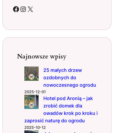
a
Facebook
Instagram
X
t
u
r
z
e
–
c
Najnowsze wpisy
z
y
25 małych drzew
r
ozdobnych do
o
ś
nowoczesnego ogrodu
l
2025-12-01
i
Hotel pod Aronią – jak
n
zrobić domek dla
y
owadów krok po kroku i
o
zaprosić naturę do ogrodu
b
2025-10-12
j