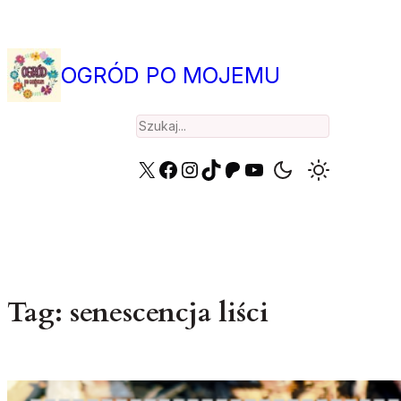
Przejdź
do
treści
OGRÓD PO MOJEMU
Search
X
Facebook
Instagram
TikTok
Patreon
YouTube
Tag:
senescencja liści