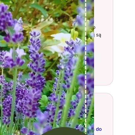
Twój Ogrodnik
ześć, jestem Daniel!
🌱✨ Ogrodnictwo i
rzyroda to moja pasja, dlatego dzielę się o
ym na blogu i w social mediach. 🌿🏡 Tutaj są
oje socjale ⬇️⬇️⬇️ Możesz też przejrzeć
ardziej szczegółowy
Profil Ogrodnika
.
k
Instagram
X
Najnowsze wpisy
25 małych drzew ozdobnych do