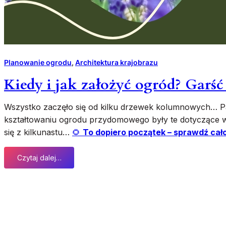
Planowanie ogrodu
, 
Architektura krajobrazu
Kiedy i jak założyć ogród? Garś
Wszystko zaczęło się od kilku drzewek kolumnowych… Pa
kształtowaniu ogrodu przydomowego były te dotyczące w
się z kilkunastu…
🌻
To dopiero początek – sprawdź cał
Czytaj dalej…
:
K
i
e
d
y