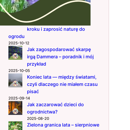
nowoczesnego ogrodu
2025-12-01
Hotel pod Aronią – jak zrobić
domek dla owadów krok po
kroku i zaprosić naturę do
ogrodu
2025-10-12
Jak zagospodarować skarpę
irgą Dammera – poradnik i mój
przykład
2025-10-05
Koniec lata — między światami,
czyli dlaczego nie miałem czasu
pisać
2025-09-14
Jak zaczarować dzieci do
ogrodnictwa?
2025-08-20
Zielona granica lata – sierpniowe