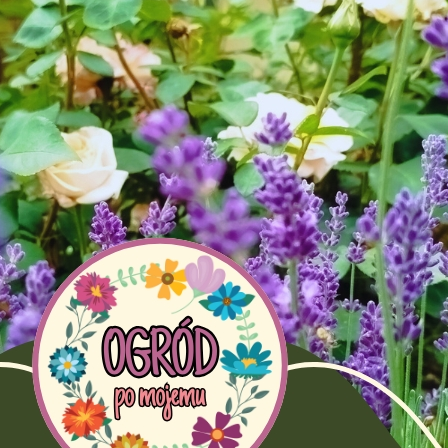
C
p
t
m
b
Faceboo