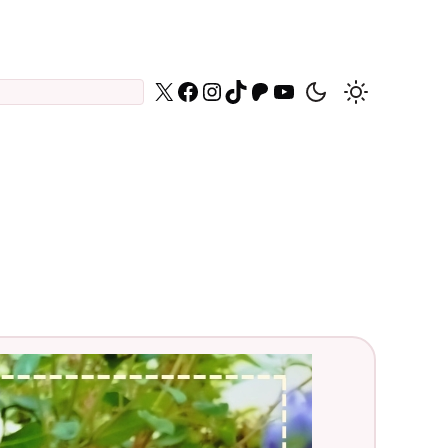
X
Facebook
Instagram
TikTok
Patreon
YouTube
Daniel