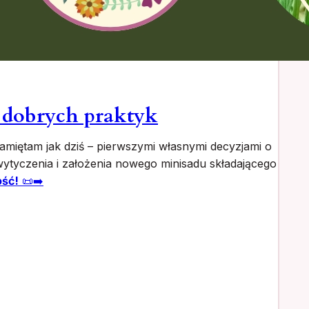
ć dobrych praktyk
miętam jak dziś – pierwszymi własnymi decyzjami o
ytyczenia i założenia nowego minisadu składającego
ość!
📜➡️