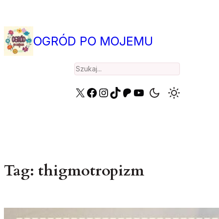
Przejdź
do
treści
OGRÓD PO MOJEMU
Search
X
Facebook
Instagram
TikTok
Patreon
YouTube
Tag:
thigmotropizm