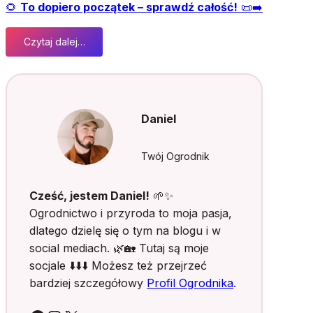
🌻
To dopiero początek – sprawdź całość!
📜➡️
Czytaj dalej…
:
F
a
ł
s
Daniel
z
y
w
Twój Ogrodnik
y
s
Cześć, jestem Daniel!
🌱✨
t
Ogrodnictwo i przyroda to moja pasja,
a
dlatego dzielę się o tym na blogu i w
r
social mediach. 🌿🏡 Tutaj są moje
t
r
socjale ⬇️⬇️⬇️ Możesz też przejrzeć
o
bardziej szczegółowy
Profil Ogrodnika
.
ś
l