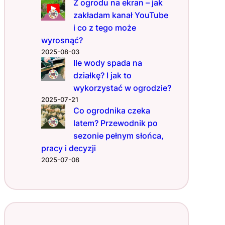
z
Z ogrodu na ekran – jak
r
zakładam kanał YouTube
o
i co z tego może
b
wyrosnąć?
i
2025-08-03
ć
Ile wody spada na
?
działkę? I jak to
wykorzystać w ogrodzie?
2025-07-21
Co ogrodnika czeka
latem? Przewodnik po
sezonie pełnym słońca,
pracy i decyzji
2025-07-08