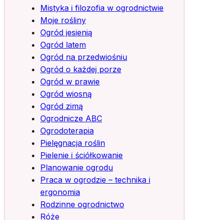
Mistyka i filozofia w ogrodnictwie
Moje rośliny
Ogród jesienią
Ogród latem
Ogród na przedwiośniu
Ogród o każdej porze
Ogród w prawie
Ogród wiosną
Ogród zimą
Ogrodnicze ABC
Ogrodoterapia
Pielęgnacja roślin
Pielenie i ściółkowanie
Planowanie ogrodu
Praca w ogrodzie – technika i
ergonomia
Rodzinne ogrodnictwo
Róże