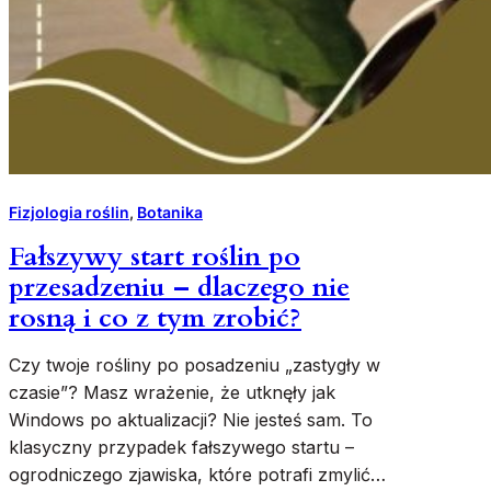
Fizjologia roślin
, 
Botanika
Fałszywy start roślin po
przesadzeniu – dlaczego nie
rosną i co z tym zrobić?
Czy twoje rośliny po posadzeniu „zastygły w
czasie”? Masz wrażenie, że utknęły jak
Windows po aktualizacji? Nie jesteś sam. To
klasyczny przypadek fałszywego startu –
ogrodniczego zjawiska, które potrafi zmylić…