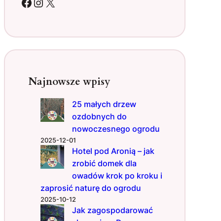
Facebook
Instagram
X
i
n
p
o
p
r
z
Najnowsze wpisy
e
s
25 małych drzew
a
ozdobnych do
d
z
nowoczesnego ogrodu
e
2025-12-01
n
Hotel pod Aronią – jak
i
zrobić domek dla
u
owadów krok po kroku i
–
zaprosić naturę do ogrodu
d
2025-10-12
l
Jak zagospodarować
a