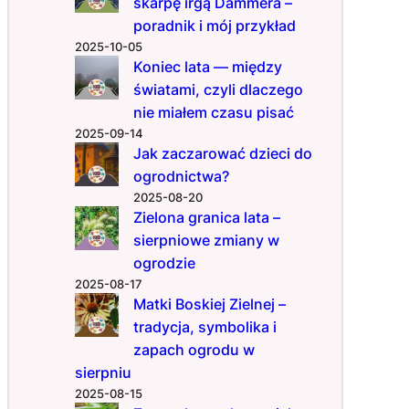
skarpę irgą Dammera –
c
poradnik i mój przykład
z
2025-10-05
e
Koniec lata — między
g
światami, czyli dlaczego
o
n
nie miałem czasu pisać
i
2025-09-14
e
Jak zaczarować dzieci do
r
ogrodnictwa?
o
2025-08-20
s
Zielona granica lata –
n
sierpniowe zmiany w
ą
ogrodzie
i
2025-08-17
c
Matki Boskiej Zielnej –
o
tradycja, symbolika i
z
zapach ogrodu w
t
y
sierpniu
m
2025-08-15