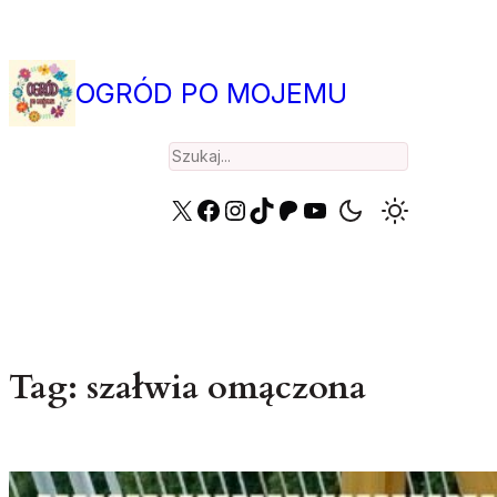
Przejdź
do
treści
OGRÓD PO MOJEMU
Search
X
Facebook
Instagram
TikTok
Patreon
YouTube
Tag:
szałwia omączona