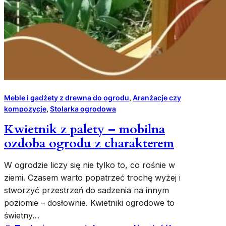
Meble i gadżety z drewna do ogrodu
, 
Aranżacje czy
kompozycje
, 
Stolarka ogrodowa
Kwietnik z palety – mobilna
ozdoba ogrodu z charakterem
W ogrodzie liczy się nie tylko to, co rośnie w
ziemi. Czasem warto popatrzeć trochę wyżej i
stworzyć przestrzeń do sadzenia na innym
poziomie – dosłownie. Kwietniki ogrodowe to
świetny…