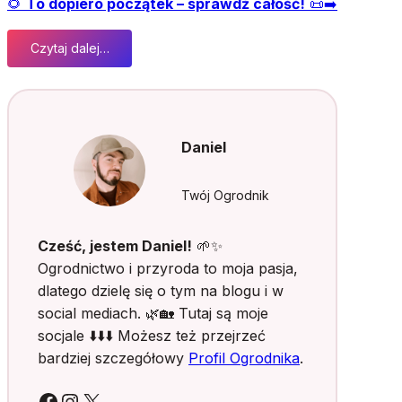
🌻
To dopiero początek – sprawdź całość!
📜➡️
Czytaj dalej…
:
K
w
i
e
Daniel
t
n
i
Twój Ogrodnik
k
z
Cześć, jestem Daniel!
🌱✨
p
Ogrodnictwo i przyroda to moja pasja,
a
dlatego dzielę się o tym na blogu i w
l
social mediach. 🌿🏡 Tutaj są moje
e
t
socjale ⬇️⬇️⬇️ Możesz też przejrzeć
y
bardziej szczegółowy
Profil Ogrodnika
.
–
m
Facebook
Instagram
X