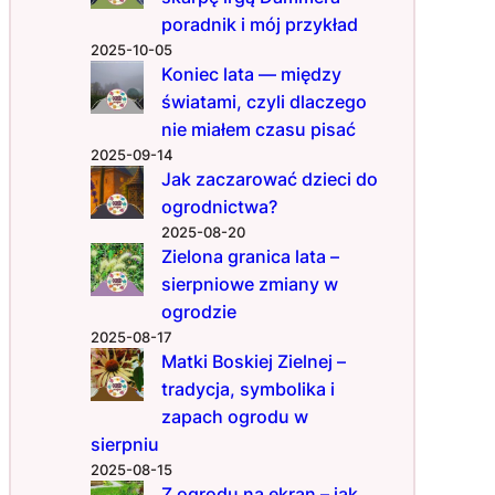
h
poradnik i mój przykład
a
2025-10-05
r
Koniec lata — między
a
światami, czyli dlaczego
k
t
nie miałem czasu pisać
e
2025-09-14
r
Jak zaczarować dzieci do
e
ogrodnictwa?
m
2025-08-20
Zielona granica lata –
sierpniowe zmiany w
ogrodzie
2025-08-17
Matki Boskiej Zielnej –
tradycja, symbolika i
zapach ogrodu w
sierpniu
2025-08-15
Z ogrodu na ekran – jak