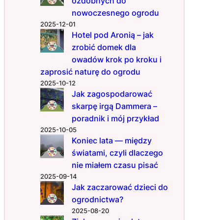
ozdobnych do
r
a
nowoczesnego ogrodu
w
2025-12-01
d
Hotel pod Aronią – jak
z
zrobić domek dla
o
owadów krok po kroku i
n
zaprosić naturę do ogrodu
e
2025-10-12
s
Jak zagospodarować
p
skarpę irgą Dammera –
o
poradnik i mój przykład
s
2025-10-05
o
Koniec lata — między
b
światami, czyli dlaczego
y
w
nie miałem czasu pisać
i
2025-09-14
o
Jak zaczarować dzieci do
s
ogrodnictwa?
e
2025-08-20
n