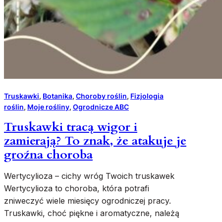
Truskawki
, 
Botanika
, 
Choroby roślin
, 
Fizjologia
roślin
, 
Moje rośliny
, 
Ogrodnicze ABC
Truskawki tracą wigor i
zamierają? To znak, że atakuje je
groźna choroba
Wertycylioza – cichy wróg Twoich truskawek
Wertycylioza to choroba, która potrafi
zniweczyć wiele miesięcy ogrodniczej pracy.
Truskawki, choć piękne i aromatyczne, należą