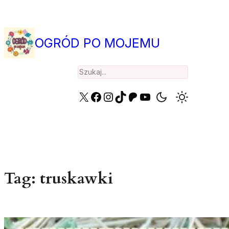
Przejdź
do
treści
OGRÓD PO MOJEMU
Search
X
Facebook
Instagram
TikTok
Patreon
YouTube
Tag:
truskawki