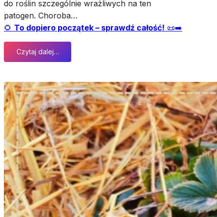
do roślin szczególnie wrażliwych na ten
patogen. Choroba…
🌻
To dopiero początek – sprawdź całość!
📜➡️
Czytaj dalej…
:
T
r
u
s
k
a
w
k
i
t
r
a
c
ą
w