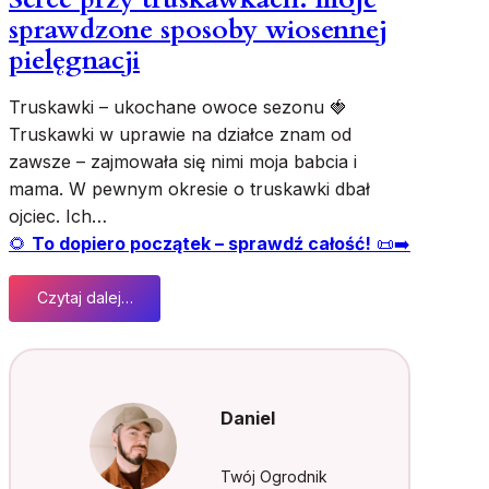
k
sprawdzone sposoby wiosennej
,
pielęgnacji
ż
e
Truskawki – ukochane owoce sezonu 🍓
a
Truskawki w uprawie na działce znam od
t
a
zawsze – zajmowała się nimi moja babcia i
k
mama. W pewnym okresie o truskawki dbał
u
ojciec. Ich…
j
🌻
To dopiero początek – sprawdź całość!
📜➡️
e
j
Czytaj dalej…
e
:
g
S
r
e
o
r
ź
c
Daniel
n
e
a
p
c
r
Twój Ogrodnik