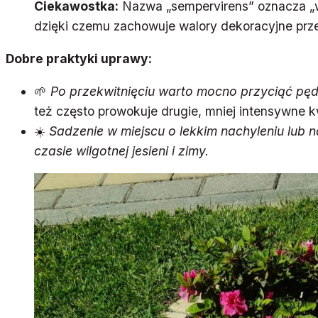
Ciekawostka:
Nazwa „sempervirens” oznacza „wiec
dzięki czemu zachowuje walory dekoracyjne prze
Dobre praktyki uprawy:
🌱
Po przekwitnięciu warto mocno przyciąć pę
też często prowokuje drugie, mniej intensywne kw
☀️
Sadzenie w miejscu o lekkim nachyleniu lub
czasie wilgotnej jesieni i zimy.