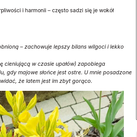
liwości i harmonii – często sadzi się je wokół
obnioną – zachowuje lepszy bilans wilgoci i lekko
kę cieniującą w czasie upałów) zapobiega
iu, gdy majowe słońce jest ostre.
U mnie posadzone
widać, że latem jest im zbyt gorąco.