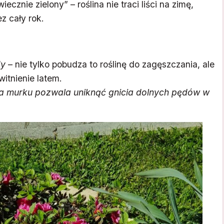
znie zielony” – roślina nie traci liści na zimę,
z cały rok.
dy
– nie tylko pobudza to roślinę do zagęszczania, ale
itnienie latem.
 na murku pozwala uniknąć gnicia dolnych pędów w