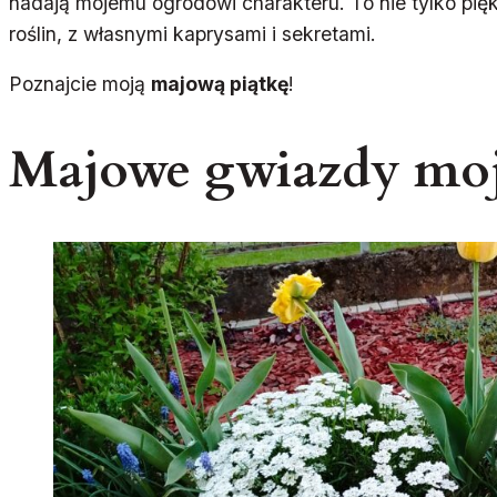
nadają mojemu ogrodowi charakteru. To nie tylko pię
roślin, z własnymi kaprysami i sekretami.
Poznajcie moją
majową piątkę
!
Majowe gwiazdy mo