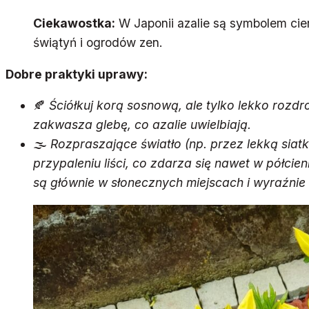
Ciekawostka:
W Japonii azalie są symbolem cierp
świątyń i ogrodów zen.
Dobre praktyki uprawy:
🍂
Ściółkuj korą sosnową, ale tylko lekko rozdr
zakwasza glebę, co azalie uwielbiają.
🌫️
Rozpraszające światło (np. przez lekką siat
przypaleniu liści, co zdarza się nawet w półcien
są głównie w słonecznych miejscach i wyraźnie 