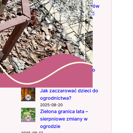
zrobić domek dla owadów
krok po kroku i zaprosić
naturę do ogrodu
2025-10-12
Jak zagospodarować
skarpę irgą Dammera –
poradnik i mój przykład
2025-10-05
Koniec lata — między
światami, czyli dlaczego
nie miałem czasu pisać
2025-09-14
Jak zaczarować dzieci do
ogrodnictwa?
2025-08-20
Zielona granica lata –
sierpniowe zmiany w
ogrodzie