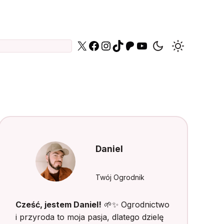
X
Facebook
Instagram
TikTok
Patreon
YouTube
Daniel
Twój Ogrodnik
Cześć, jestem Daniel!
🌱✨ Ogrodnictwo
i przyroda to moja pasja, dlatego dzielę