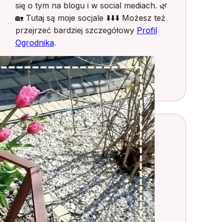
się o tym na blogu i w social mediach. 🌿
🏡 Tutaj są moje socjale ⬇️⬇️⬇️ Możesz też
przejrzeć bardziej szczegółowy
Profil
Ogrodnika
.
Facebook
Instagram
X
Najnowsze wpisy
25 małych drzew
ozdobnych do
nowoczesnego ogrodu
2025-12-01
Hotel pod Aronią – jak