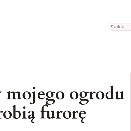
Search
 mojego ogrodu
 robią furorę